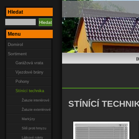
Hledat
Menu
Domirol
Sortiment
D
Garážová vrata
Vjezdové brány
Pohony
Stínící technika
Žaluzie interiérové
STÍNÍCÍ TECHNIKA
Žaluzie exteriérové
Markýzy
Sítě proti hmyzu
Látkové rolety