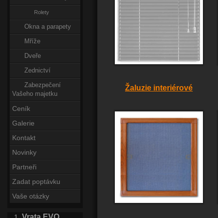
Rolety
Okna a parapety
Mříže
Dveře
Zednictví
Zabezpečení
Žaluzie interiérové
Vašeho majetku
Ceník
Galerie
Kontakt
Novinky
Partneři
Zadat poptávku
Vaše otázky
Vrata EVO