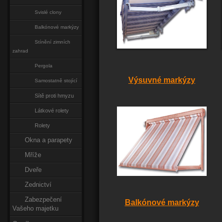
Svislé clony
Balkónové markýzy
Stínění zimních
zahrad
Pergola
Výsuvné markýzy
Samostatně stojící
Sítě proti hmyzu
Látkové rolety
Rolety
Okna a parapety
Mříže
Dveře
Zednictví
Zabezpečení
Balkónové markýzy
Vašeho majetku