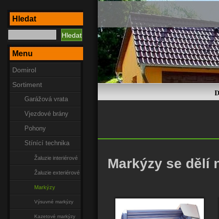
Hledat
Menu
Domirol
Sortiment
D
Garážová vrata
Vjezdové brány
Pohony
Stínící technika
Žaluzie interiérové
Markýzy se dělí 
Žaluzie exteriérové
Markýzy
Výsuvné markýzy
Kazetové markýzy