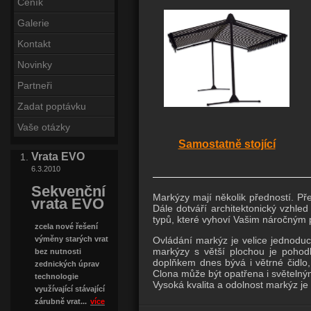
Ceník
Galerie
Kontakt
Novinky
Partneři
Zadat poptávku
Vaše otázky
Samostatně stojící
Vrata EVO
6.3.2010
Sekvenční
Markýzy mají několik předností. Pře
vrata EVO
Dále dotváří architektonický vzhled
typů, které vyhoví Vašim náročným
zcela nové řešení
Ovládání markýz je velice jednoduc
výměny starých vrat
markýzy s větší plochou je poho
bez nutnosti
doplňkem dnes bývá i větrné čidlo,
zednických úprav
Clona může být opatřena i světel
technologie
Vysoká kvalita a odolnost markýz j
využívající stávající
zárubně vrat...
více