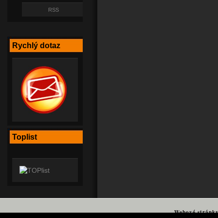
RSS
Rychlý dotaz
Toplist
Webové stránk