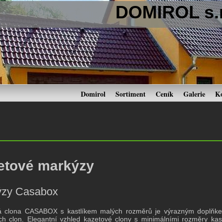
DOMIROL s.r
Domirol
Sortiment
Ceník
Galerie
K
etové markýzy
ýzy Casabox
á clona CASABOX s kastlíkem malých rozměrů je výrazným doplňkem
ch clon. Elegantní vzhled kazetové clony s minimálními rozměry kas