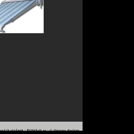
ových stránek
|
Přihlásit se
|
© jinsona designs