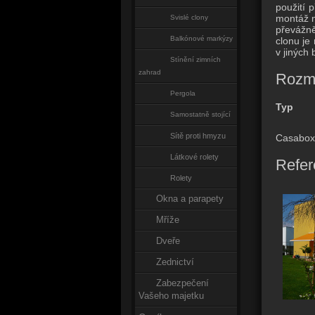
použití 
montáž n
Svislé clony
převážně
Balkónové markýzy
clonu je
v jiných
Stínění zimních
zahrad
Rozm
Pergola
Typ
Samostatně stojící
Sítě proti hmyzu
Casabox
Látkové rolety
Refer
Rolety
Okna a parapety
Mříže
Dveře
Zednictví
Zabezpečení
Vašeho majetku