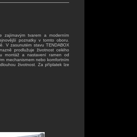
se zajímavým tvarem a moderním
nejnovější poznatky v tomto oboru.
asově. V zasunutém stavu TENDABOX
razně prodlužuje životnost celého
hou montáž a nastavení ramen od
kovým mechanismem nebo komfortním
louhou životnost. Za příplatek lze