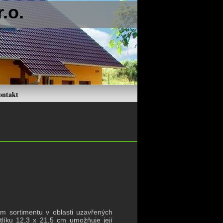
.o.
ontakt
 sortimentu v oblasti uzavřených
tlíku 12,3 x 21,5 cm umožňuje její