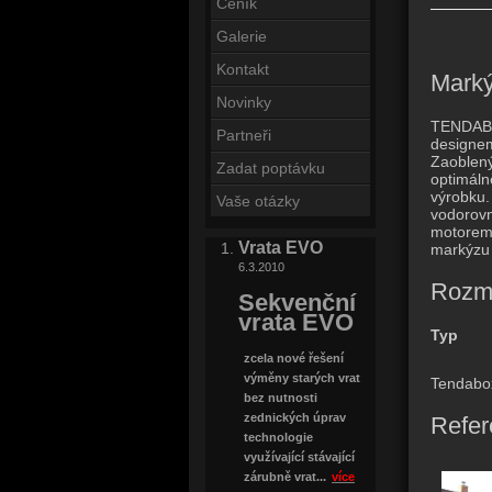
Ceník
Galerie
Kontakt
Mark
Novinky
TENDABO
Partneři
designem
Zaoblen
Zadat poptávku
optimáln
výrobku
Vaše otázky
vodorovn
motorem.
Vrata EVO
markýzu 
6.3.2010
Rozm
Sekvenční
vrata EVO
Typ
zcela nové řešení
výměny starých vrat
Tendabo
bez nutnosti
zednických úprav
Refer
technologie
využívající stávající
zárubně vrat...
více