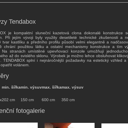
ýzy Tendabox
X je kompaktní sluneční kazetová clona dokonalé konstrukce 
. Při jejím vývoji byly využity desetileté technické zkušenosti a 
ý tvar kastlíku a předního profilu působí velmi elegantně a nadč
ě chrání použitou látku a ostatní mechanismy konstrukce a tím vý
. Na stranách umístěné upevňovací konzole umožňují jednoduc
ého až do svislého sklonu. Výrobek je možno lehce obsluhovat kli
 TENDABOX splní i nejnáročnější požadavky na estetický vzhled a d
opatřit volánem.
ěry
min. šířka
min. výsuv
max. šířka
max. výsuv
x
202 cm
150 cm
600 cm
350 cm
enční fotogalerie