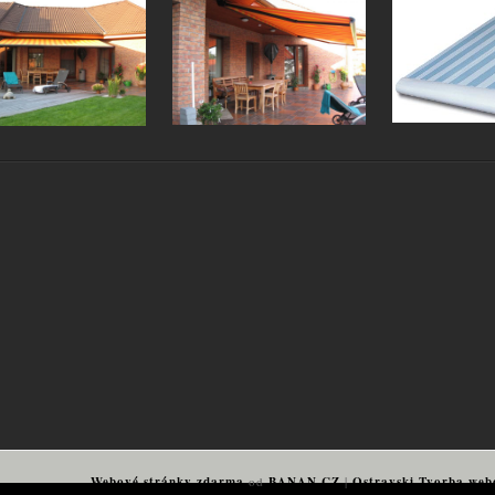
Webové stránky zdarma
od
BANAN.CZ
|
Ostravski Tvorba web