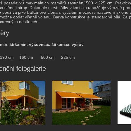
při požadavku maximálních rozměrů zastínění 500 x 225 cm. Praktic
a stěnu i strop. Dokonalé ukrytí látky v kastlíku umožňuje výrazné pro
 používá jako balkónová clona s využitím možnosti nastavení sklonu 
 možné dodat včetně volánu. Barva konstrukce je standardně bílá. Za př
 barevných odstínech.
ěry
min. šířka
min. výsuv
max. šířka
max. výsuv
190 cm
160 cm
500 cm
225 cm
enční fotogalerie