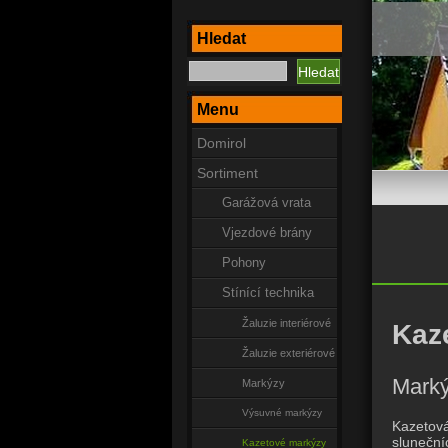
Hledat
Menu
Domirol
Sortiment
Garážová vrata
Vjezdové brány
Pohony
Stínící technika
Žaluzie interiérové
Kaz
Žaluzie exteriérové
Mark
Markýzy
Výsuvné markýzy
Kazetov
sluneční
Kazetové markýzy