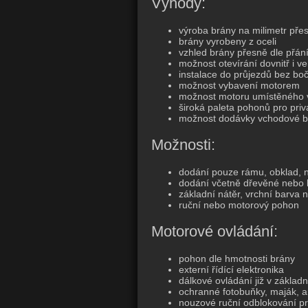
Výhody:
výroba brány na milimetr přes
brány vyrobeny z oceli
vzhled brány přesně dle přán
možnost otevírání dovnitř i v
instalace do průjezdů bez bo
možnost vybavení motorem
možnost motoru umístěného 
široká paleta pohonů pro priv
možnost dodávky vchodové b
Možnosti:
dodání pouze rámu, obklad, 
dodání včetně dřevěné nebo 
základní nátěr, vrchní barva
ruční nebo motorový pohon
Motorové ovládání:
pohon dle hmotnosti brány
externí řídící elektronika
dálkové ovládání již v základ
ochranné fotobuňky, maják, 
nouzové ruční odblokování p