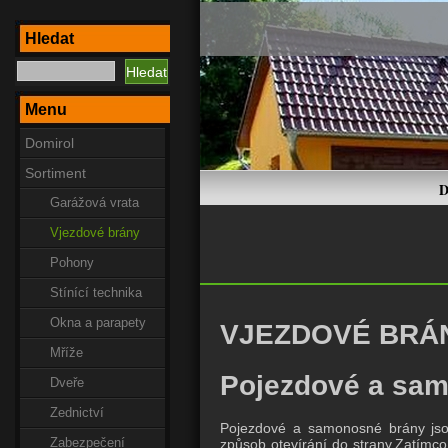
Hledat
Menu
Domirol
Sortiment
D
Garážová vrata
Vjezdové brány
Pohony
Stínící technika
Okna a parapety
VJEZDOVÉ BRÁ
Mříže
Pojezdové a sa
Dveře
Zednictví
Pojezdové a samonosné brány jsou
Zabezpečení
způsob otevírání do strany.Zatímco