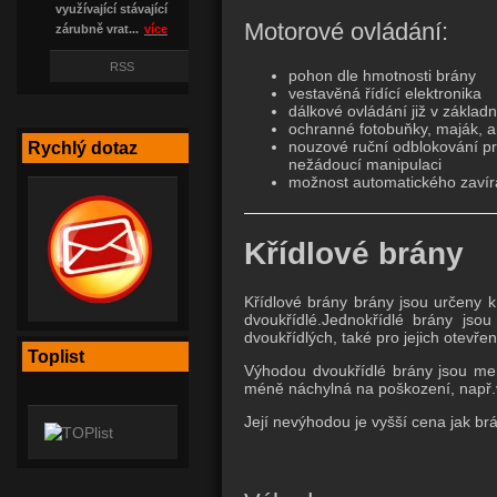
využívající stávající
Motorové ovládání:
zárubně vrat...
více
RSS
pohon dle hmotnosti brány
vestavěná řídící elektronika
dálkové ovládání již v základ
ochranné fotobuňky, maják, 
nouzové ruční odblokování p
Rychlý dotaz
nežádoucí manipulaci
možnost automatického zavír
Křídlové brány
Křídlové brány brány jsou určeny 
dvoukřídlé.Jednokřídlé brány jso
dvoukřídlých, také pro jejich otevřen
Toplist
Výhodou dvoukřídlé brány jsou menš
méně náchylná na poškození, např.
Její nevýhodou je vyšší cena jak br