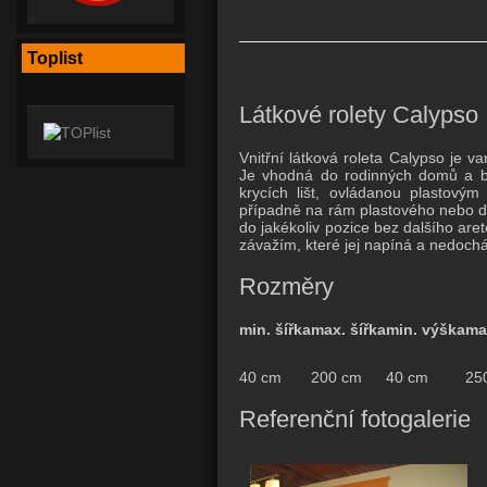
Toplist
Látkové rolety Calypso
Vnitřní látková roleta Calypso je v
Je vhodná do rodinných domů a byt
krycích lišt, ovládanou plastový
případně na rám plastového nebo d
do jakékoliv pozice bez dalšího ar
závažím, které jej napíná a nedochá
Rozměry
min. šířka
max. šířka
min. výška
ma
40 cm
200 cm
40 cm
25
Referenční fotogalerie