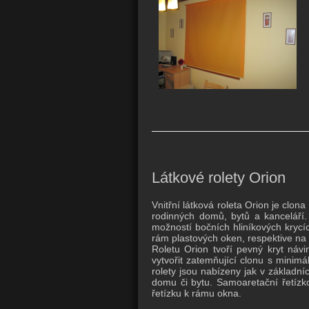
Látkové rolety Orion
Vnitřní látková roleta Orion je clo
rodinných domů, bytů a kanceláří.
možností bočních hliníkových krycí
rám plastových oken, respektive na o
Roletu Orion tvoří pevný kryt návi
vytvořit zatemňující clonu s minimál
rolety jsou nabízeny jak v základníc
domu či bytu. Samoaretační řetízko
řetízku k rámu okna.