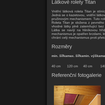
Látkové rolety Titan
Vnitřní látková roleta Titan je stí
Jedná se o kazetovou, vnitřní látko
pružinovým mechanismem. Tuto role
Roleta Titan je složena z pevného 
vhodné látky plně zatemňující bez 
Látka se navíjí na hliníkovou hř
mechanismus je opatřen brzdami, kte
chrání celý mechanismus proti pře
Rozměry
min. šířka
max. šířka
min. výška
ma
40 cm
120 cm
40 cm
14
Referenční fotogalerie