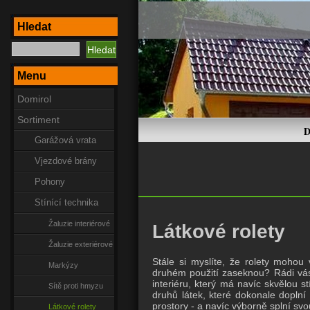
Hledat
Menu
Domirol
Sortiment
D
Garážová vrata
Vjezdové brány
Pohony
Stínící technika
Žaluzie interiérové
Látkové rolety
Žaluzie exteriérové
Stále si myslíte, že rolety mohou
Markýzy
druhém použití zaseknou? Rádi vás
interiéru, který má navíc skvělou s
Sítě proti hmyzu
druhů látek, které dokonale doplní
prostory - a navíc výborně splní svou
Látkové rolety