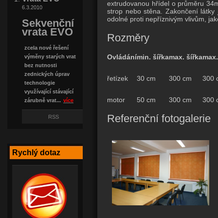
extrudovanou hřídel o průměru 34m
6.3.2010
strop nebo stěna. Zakončení látky 
odolné proti nepříznivým vlivům, ja
Sekvenční
vrata EVO
Rozměry
zcela nové řešení
Ovládání
min. šířka
max. šířka
max.
výměny starých vrat
bez nutnosti
zednických úprav
řetízek
30 cm
300 cm
300 
technologie
využívající stávající
motor
50 cm
300 cm
300 
zárubně vrat...
více
Referenční fotogalerie
RSS
Rychlý dotaz