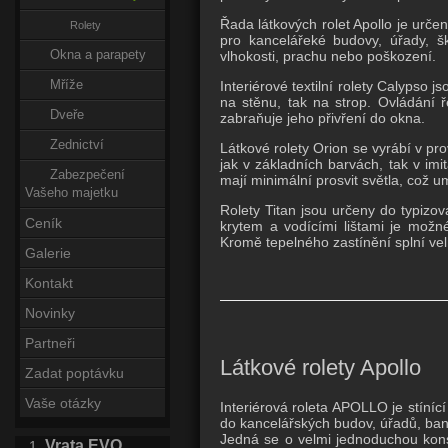
Řada látkových rolet Apollo je urč
Rolety
pro kancelářeké budovy, úřady, šk
vlhokosti, prachu nebo poškození.
Okna a parapety
Interiérové textilní rolety Calyps
Mříže
na stěnu, tak na strop. Ovládání 
Dveře
zabraňuje jeho přivření do okna.
Zednictví
Látkové rolety Orion se vyrábí v pro
jak v základních barvách, tak v im
Zabezpečení
mají minimální prosvit světla, což u
Vašeho majetku
Rolety Titan jsou určeny do typizov
Ceník
krytem a vodícími lištami je možn
Kromě tepelného zastínění splní vel
Galerie
Kontakt
Novinky
Partneři
Látkové rolety Apollo
Zadat poptávku
Vaše otázky
Interiérová roleta APOLLO je stíní
do kancelářských budov, úřadů, ba
Jedná se o velmi jednoduchou konst
Vrata EVO