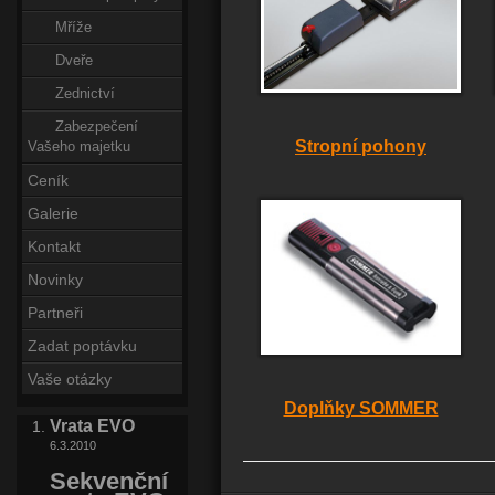
Mříže
Dveře
Zednictví
Zabezpečení
Stropní pohony
Vašeho majetku
Ceník
Galerie
Kontakt
Novinky
Partneři
Zadat poptávku
Vaše otázky
Doplňky SOMMER
Vrata EVO
6.3.2010
Sekvenční