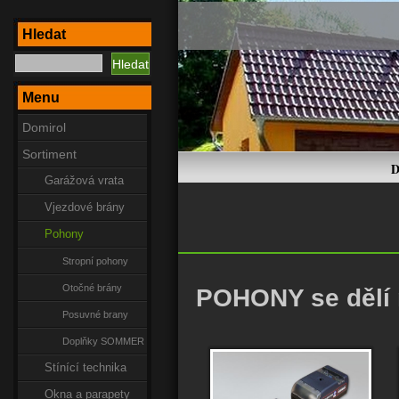
Hledat
Menu
Domirol
Sortiment
D
Garážová vrata
Vjezdové brány
Pohony
Stropní pohony
Otočné brány
POHONY se dělí 
Posuvné brany
Doplňky SOMMER
Stínící technika
Okna a parapety