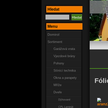
Hledat
Menu
Domirol
Sortiment
Garážová vrata
Vjezdové brány
Pohony
Stínící technika
Okna a parapety
Fól
Mříže
Dveře
Dýhované
CPL Laminát