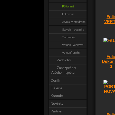
Fóliované
Lakované
Foli
VER
Atypicky otevírané
Stavební pouzdra
Technické
Vstupní-venkovní
Vstupní-vnitřní
Foli
Zednictví
Dekor 
1
Zabezpečení
Vašeho majetku
Ceník
Galerie
Kontakt
Novinky
Partneři
Foli