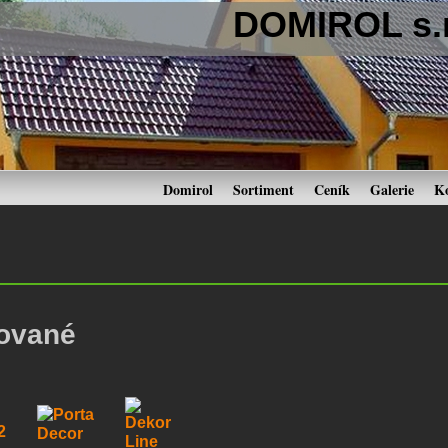
DOMIROL s.r
Domirol
Sortiment
Ceník
Galerie
K
iované