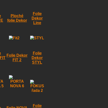
Folie
e
Ploché
Dekor
TE
folie Dekor
Line
e
Folie
Folie Dekor
FIT
Dekor
FIT 2
STYL
Folie
e
Folie NOVA