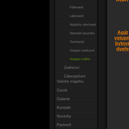
Fóliované
Lakované
Atypicky otevírané
Agát
Stavební pouzdra
vstupn
Technické
bytov
dveře
Vstupní-venkovní
Vstupní-vnitřní
Zednictví
Zabezpečení
Vašeho majetku
Ceník
Galerie
Kontakt
Novinky
Partneři