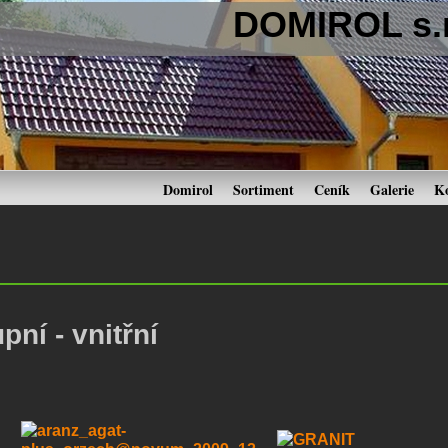
DOMIROL s.r
Domirol
Sortiment
Ceník
Galerie
K
pní - vnitřní