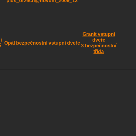
Granit vstupní
í
dveře
Opál bezpečnostní vstupní dveře
é
3.bezpečnostní
třída