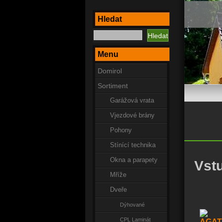
Hledat
Menu
Domirol
Sortiment
Garážová vrata
Vjezdové brány
Pohony
Stínící technika
Okna a parapety
Vstu
Mříže
Dveře
Dýhované
CPL Laminát