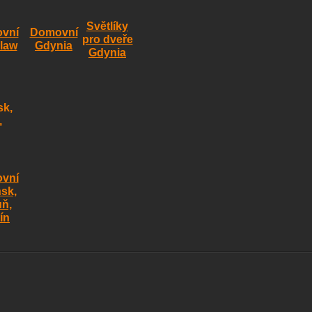
Světlíky
vní
Domovní
pro dveře
law
Gdynia
Gdynia
vní
sk,
uň,
ín