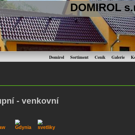
DOMIROL s.r
Domirol
Sortiment
Ceník
Galerie
K
pní - venkovní