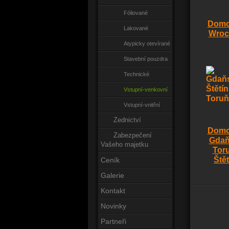
Fóliované
Domo
Lakované
Wroc
Atypicky otevírané
Stavební pouzdra
Technické
Vstupní-venkovní
Vstupní-vnitřní
Zednictví
Domo
Zabezpečení
Gdaň
Vašeho majetku
Tor
Štět
Ceník
Galerie
Kontakt
Novinky
Partneři