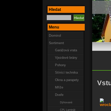
Hledat
Menu
Domirol
Sortiment
Garážová vrata
Vjezdové brány
Pohony
Stínící technika
Okna a parapety
Vstu
Mříže
Dveře
Dýhované
CPL Laminát