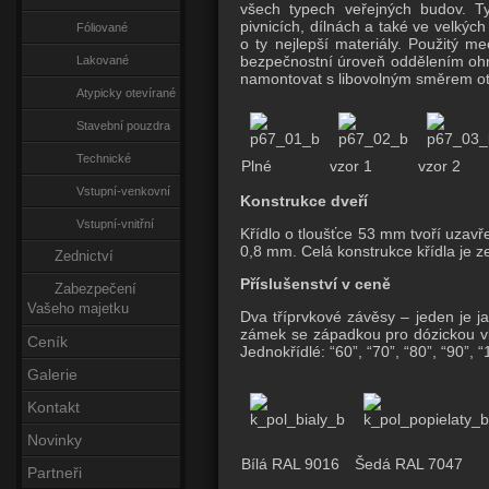
všech typech veřejných budov. Ty
pivnicích, dílnách a také ve velkýc
Fóliované
o ty nejlepší materiály. Použitý 
bezpečnostní úroveň oddělením ohro
Lakované
namontovat s libovolným směrem otv
Atypicky otevírané
Stavební pouzdra
Technické
Plné
vzor 1
vzor 2
Vstupní-venkovní
Konstrukce dveří
Vstupní-vnitřní
Křídlo o tloušťce 53 mm tvoří uzav
0,8 mm. Celá konstrukce křídla je ze
Zednictví
Příslušenství v ceně
Zabezpečení
Vašeho majetku
Dva tříprvkové závěsy – jeden je j
zámek se západkou pro dózickou vlo
Ceník
Jednokřídlé: “60”, “70”, “80”, “90”,
Galerie
Kontakt
Novinky
Bílá RAL 9016
Šedá RAL 7047
Partneři