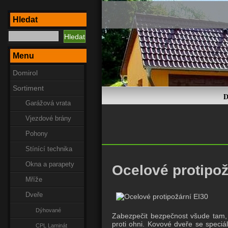
Hledat
Menu
Domirol
Sortiment
D
Garážová vrata
Vjezdové brány
Pohony
Stínící technika
Okna a parapety
Ocelové protipož
Mříže
Dveře
Dýhované
Zabezpečit bezpečnost všude tam, k
proti ohni. Kovové dveře se speciá
CPL Laminát