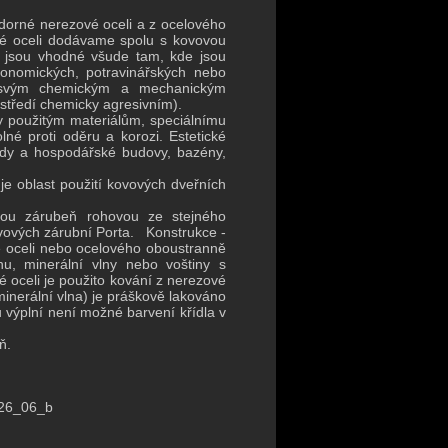
dorné nerezové oceli a z ocelového
vé oceli dodávame spolu s kovovou
la jsou vhodné všude tam, kde jsou
ronomických, potravinářských nebo
ky svým chemickým a mechanickým
ostředí chemicky agresivním).
y použitým materiálům, speciálnímu
é proti oděru a korozi. Estetické
klady a hospodářské budovy, bazény,
uje oblast použití kovových dveřních
vou zárubeň rohovou ze stejného
ovových zárubní Porta. Konstrukce -
é oceli nebo ocelového oboustranně
u, minerální vlny nebo voštiny s
 oceli je použito kování z nerezové
inerální vlna) je práškově lakováno
 výplní není možné barvení křídla v
ň.