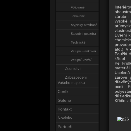
Interiér
Fóliované
oboustra
zárubní 
Lakované
vysoké n
Atypicky otevírané
průmysl
vlastnos
Stavební pouzdra
Dveřní k
chemické
Technické
proveden
atď.). V
Vstupní-venkovní
Použití 
křídel.
Vstupní-vnitřní
Ke kříd
materiál
Zednictví
Ucelená 
žárově 
Zabezpečení
dřevěným
Vašeho majetku
oceli. P
polyeste
Ceník
důsledku
Galerie
Křídlo z
Kontakt
Novinky
Partneři