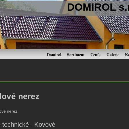
DOMIROL s.r
Domirol
Sortiment
Ceník
Galerie
K
lové nerez
 technické - Kovové