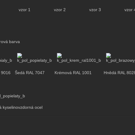
vzor 1
vzor 2
vzor 3
vzor 
rová barva
L 9016
Šedá RAL 7047
Krémová RAL 1001
Hnědá RAL 802
 kyselinovzdorná ocel