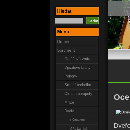
Hledat
Menu
Domirol
Sortiment
Garážová vrata
Vjezdové brány
Pohony
Stínící technika
Okna a parapety
Oce
Mříže
Dveře
Dýhované
Dveře
CPL Laminát