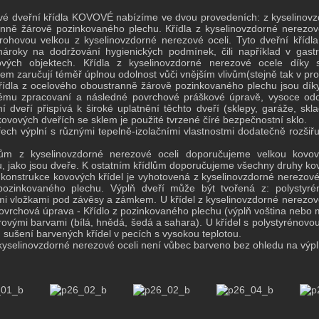
ové dveřní křídla KOVOVÉ nabízíme ve dvou provedeních: z kyselinovz
nně žárově pozinkovaného plechu. Křídla z kyselinovzdorné nerezo
rohovou velkou z kyselinovzdorné nerezové oceli. Tyto dveřní kříd
ároky na dodržování hygienických podmínek, čili například v gast
ových objektech. Křídla z kyselinovzdorné nerezové ocele dí
tem zaručují téměř úplnou odolnost vůči vnějším vlivům(stejně tak v pr
řídla z ocelového oboustranně žárově pozinkovaného plechu jsou dík
mu zpracovaní a následné povrchové práškové úpravě, vysoce odoln
í dveří přispívá k široké uplatnění těchto dveří (sklepy, garáže, s
 kovových dveřích se sklem je použité tvrzené číré bezpečnostní sklo.
třech výplní s různými tepelně-izolačními vlastnostmi dodatečně rozšiř
lům z kyselinovzdorné nerezové oceli doporučujeme velkou kovo
u, jako jsou dveře. K ostatním křídlům doporučujeme všechny druhy k
konstrukce kovových křídel je vyhotovená z kyselinovzdorné nerezov
pozinkovaného plechu. Výplň dveří může být tvořená z: polystyrén
i vložkami pod závěsy a zámkem. U křídel z kyselinovzdorné nerezové
ovrchová úprava - Křídlo z pozinkovaného plechu (výplň voština nebo m
rovými barvami (bílá, hnědá, šedá a sahara). U křídel s polystyrénovou
 sušení barvených křídel v pecích s vysokou teplotou.
 kyselinovzdorné nerezové oceli není vůbec barveno bez ohledu na výpl