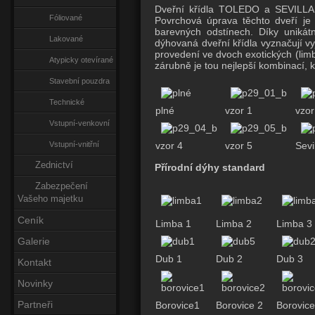
Dveřní křídla TOLEDO a SEVILLA j
Fóliované
Povrchová úprava těchto dveří je
barevných odstínech. Díky unikátn
Lakované
dýhovaná dveřní křídla vyznačují v
provedení ve dvoch exotických (lim
Atypicky otevírané
zárubně je tou nejlepší kombinací, 
Stavební pouzdra
Technické
plné
vzor 1
vzor
Vstupní-venkovní
Vstupní-vnitřní
vzor 4
vzor 5
Sevi
Zednictví
Přírodní dýhy standard
Zabezpečení
Vašeho majetku
Ceník
Limba 1
Limba 2
Limba 3
Galerie
Dub 1
Dub 2
Dub 3
Kontakt
Novinky
Partneři
Borovice1
Borovice 2
Borovice