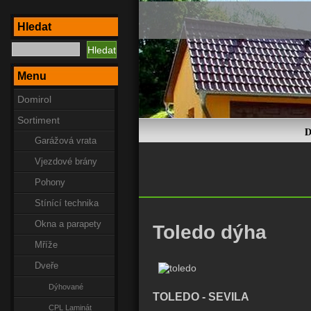
Hledat
Menu
Domirol
Sortiment
D
Garážová vrata
Vjezdové brány
Pohony
Stínící technika
Okna a parapety
Toledo dýha
Mříže
Dveře
Dýhované
TOLEDO - SEVILA
CPL Laminát