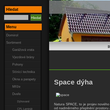
Hledat
Menu
Domirol
Sortiment
D
Garážová vrata
Vjezdové brány
Pohony
Stínící technika
Okna a parapety
Space dýha
Mříže
Dveře
Dýhované
Natura SPACE, to je projev nového m
od nadměrného přeplnění prostoru a 
CPL Laminát