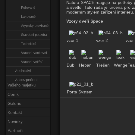
Natura SPACE reaguje na potřeby př
a světlo. Tato řada je urcena pro z
Fóliované
moderním stylem zařízení interiéru.
Lakované
Vzory dveří Space
Atypicky otevírané
Stavební pouzdra
vzor 1
vzor 2
vzor
Technické
Vstupní-venkovní
Vstupní-vnitřní
Dub
Heban
Třešeň
Wenge
Tea
Zednictví
Zabezpečení
Vašeho majetku
Porta System
Ceník
Galerie
Kontakt
Novinky
Partneři