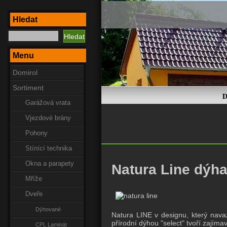
Hledat
Menu
Domirol
Sortiment
D
Garážová vrata
Vjezdové brány
Pohony
Stínící technika
Okna a parapety
Natura Line dýh
Mříže
Dveře
Dýhované
Natura LINE v designu, který navaz
přírodní dýhou "select" tvoří zajím
CPL Laminát