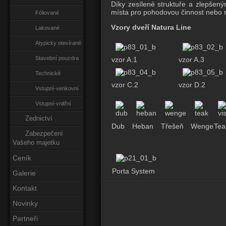
Díky zesílené struktuře a zlepšený
místa pro pohodovou činnost nebo r
Fóliované
Vzory dveří Natura Line
Lakované
Atypicky otevírané
Stavební pouzdra
vzor A.1
vzor A.3
Technické
vzor C.2
vzor D.2
Vstupní-venkovní
Vstupní-vnitřní
Zednictví
Dub
Heban
Třešeň
Wenge
Tea
Zabezpečení
Vašeho majetku
Ceník
Porta System
Galerie
Kontakt
Novinky
Partneři