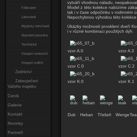
vytváří vhodnou náladu, neopakovat
Model z této kolekce nabízíme zákazn
Fóliované
tak i v čase odpočinku v rodinném ú
Nepochybnou výhodou této kolekce j
Lakované
Ukázky možností prosklení dveří Ko
Atypicky otevírané
i v různé kombinaci použitých dýh.
Stavební pouzdra
Technické
vzor A.0
vzor A.3
Vstupní-venkovní
Vstupní-vnitřní
vzor C.0
vzor C.2
Zednictví
vzor K.0
vzor K.1
Zabezpečení
Vašeho majetku
Ceník
Galerie
Kontakt
Dub
Heban
Třešeň
Wenge
Tea
Novinky
Partneři