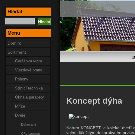
Hledat
Menu
Domirol
Sortiment
D
Garážová vrata
Vjezdové brány
Pohony
Stínící technika
Okna a parapety
Koncept dýha
Mříže
Dveře
Dýhované
Natura KONCEPT je kolekcí dveří ad
velmi důležitým dekorativním prvkem
CPL Laminát