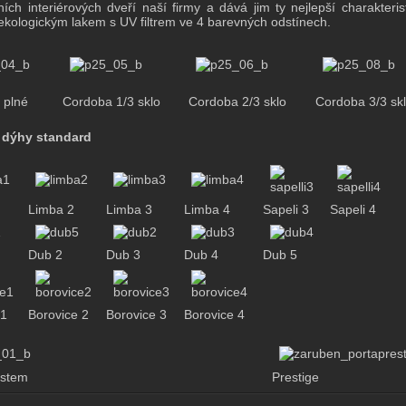
ních interiérových dveří naší firmy a dává jim ty nejlepší charakterist
kologickým lakem s UV filtrem ve 4 barevných odstínech.
 plné
Cordoba 1/3 sklo
Cordoba 2/3 sklo
Cordoba 3/3 sk
í dýhy standard
Limba 2
Limba 3
Limba 4
Sapeli 3
Sapeli 4
Dub 2
Dub 3
Dub 4
Dub 5
e1
Borovice 2
Borovice 3
Borovice 4
ystem
Prestige