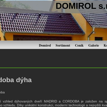
DOMIROL s.r
Domirol
Sortiment
Ceník
Galerie
K
doba dýha
ní vzhled dýhovaných dveří MADRID a CORDOBA je založen na spoj
o vzhledu. Díky unikátní konstrukci, moderní technologii a nejvyšší kval