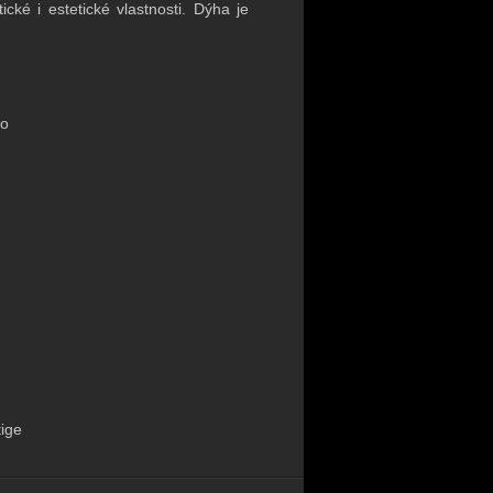
ické i estetické vlastnosti. Dýha je
lo