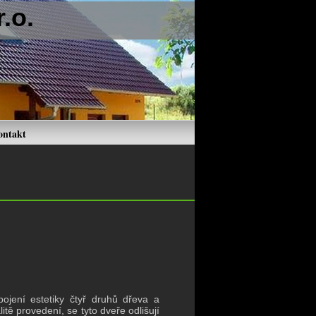
.o.
ontakt
ení estetiky čtyř druhů dřeva a
itě provedení, se tyto dveře odlišují