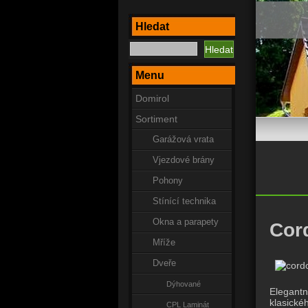
Hledat
Menu
Domirol
Sortiment
Garážová vrata
Vjezdové brány
Pohony
Stínící technika
Okna a parapety
Cor
Mříže
Dveře
Dýhované
Elegant
klasickéh
CPL Laminát