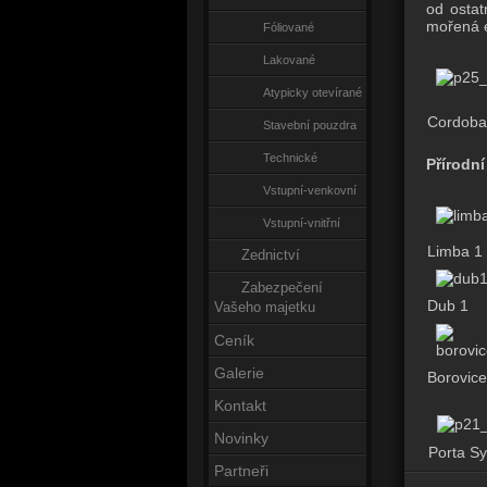
od ostat
mořená e
Fóliované
Lakované
Atypicky otevírané
Cordoba
Stavební pouzdra
Technické
Přírodn
Vstupní-venkovní
Vstupní-vnitřní
Limba 1
Zednictví
Zabezpečení
Dub 1
Vašeho majetku
Ceník
Galerie
Borovic
Kontakt
Novinky
Porta S
Partneři