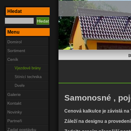
Hledat
Menu
Domirol
Sortiment
D
Ceník
Vjezdové brány
Stínící technika
Dveře
Galerie
Samonosné , poje
Kontakt
Cenová kalkulce je závislá na 
Novinky
Záleží na designu a provedení
Partneři
Zadat poptávku