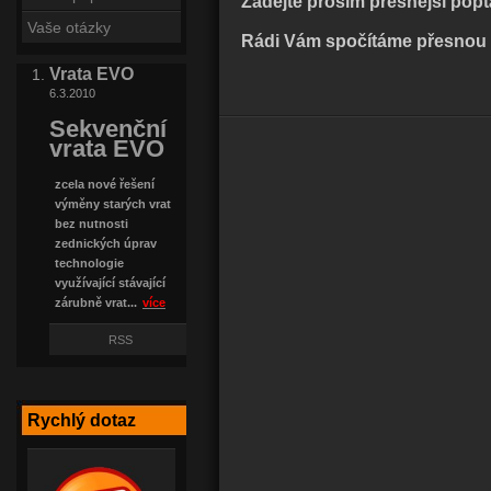
Zadejte prosím přesnější popt
Vaše otázky
Rádi Vám spočítáme přesnou k
Vrata EVO
6.3.2010
Sekvenční
vrata EVO
zcela nové řešení
výměny starých vrat
bez nutnosti
zednických úprav
technologie
využívající stávající
zárubně vrat...
více
RSS
Rychlý dotaz